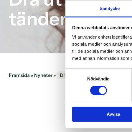
Samtycke
tänder / Tand
Denna webbplats använder 
Vi använder enhetsidentifierar
sociala medier och analysera 
till de sociala medier och a
med annan information som du 
Samtyckesval
Framsida
»
Nyheter
»
Dra ut dåliga eller ruttna tände
Nödvändig
Avvisa