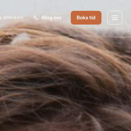
a kliniken
Ring oss
Boka tid