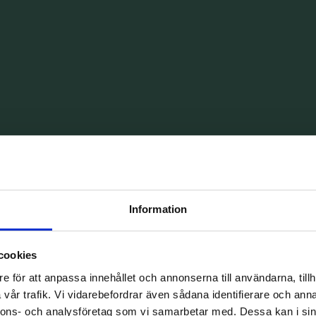
Information
välbeprövat kvalitetssystem vilket betyder att vi
både vår service och vår tandvård.
cookies
e för att anpassa innehållet och annonserna till användarna, tillh
vår trafik. Vi vidarebefordrar även sådana identifierare och anna
nnons- och analysföretag som vi samarbetar med. Dessa kan i sin