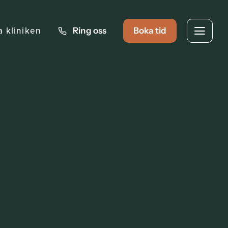
a kliniken
Ring oss
Boka tid