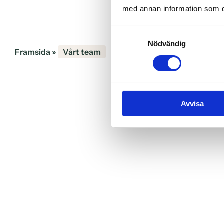
med annan information som du 
Samtyckesval
Nödvändig
Framsida
»
Vårt team
Avvisa