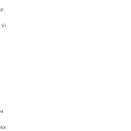
ap
 Vi
na
Hör