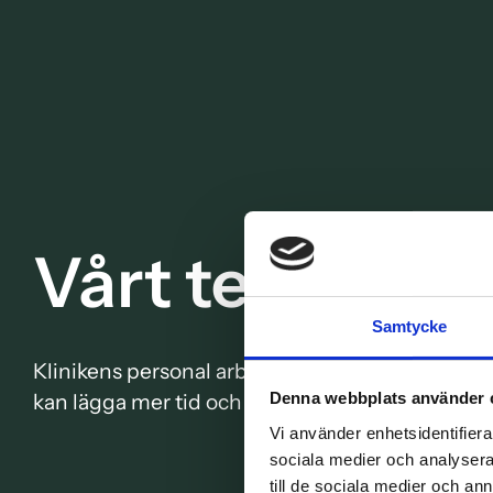
Vårt team
Samtycke
Klinikens personal arbetar i team och vi har ett 
kan lägga mer tid och resurser på att förbättra 
Denna webbplats använder 
Vi använder enhetsidentifierar
sociala medier och analysera 
till de sociala medier och a