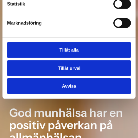
Statistik
Marknadsföring
Tillåt alla
Tillåt urval
Avvisa
God munhälsa har en
positiv påverkan på
allmänhälsan