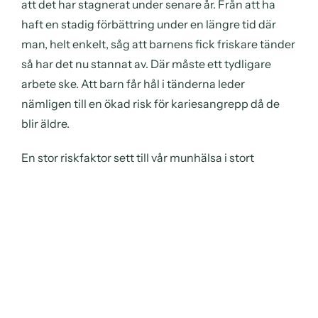
att det har stagnerat under senare år. Från att ha
haft en stadig förbättring under en längre tid där
man, helt enkelt, såg att barnens fick friskare tänder
så har det nu stannat av. Där måste ett tydligare
arbete ske. Att barn får hål i tänderna leder
nämligen till en ökad risk för kariesangrepp då de
blir äldre.
En stor riskfaktor sett till vår munhälsa i stort
handlar om våra matvanor. Att vi idag äter mindre
hemlagad mat gör att vi i många fall tappar
kontrollen över vad vi stoppar i oss. Snabbmat
innehåller mer socker och det är en fara både för vikt
och för våra tänder. En annan stor bov i dramat är
den ökade konsumtionen av läsk, energidrycker och
juicer. Samtliga dessa drycker fräter på tandens
emalj – så kallad dental erosion – och det är en stor