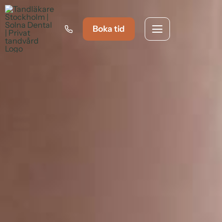
Fortsätt
till
Boka tid
innehållet