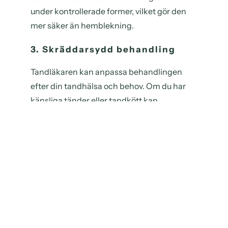
under kontrollerade former, vilket gör den
mer säker än hemblekning.
3. Skräddarsydd behandling
Tandläkaren kan anpassa behandlingen
efter din tandhälsa och behov. Om du har
känsliga tänder eller tandkött kan
behandlingen justeras för att minimera
obehag.
Nackdelar med tandblekning hos
tandläkaren
Trots alla fördelar finns det också några
nackdelar med professionell tandblekning:
1. Högre kostnad